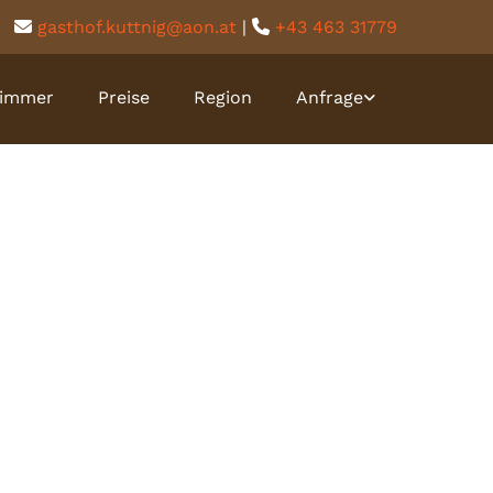
gasthof.kuttnig@aon.at
|
+43 463 31779


immer
Preise
Region
Anfrage